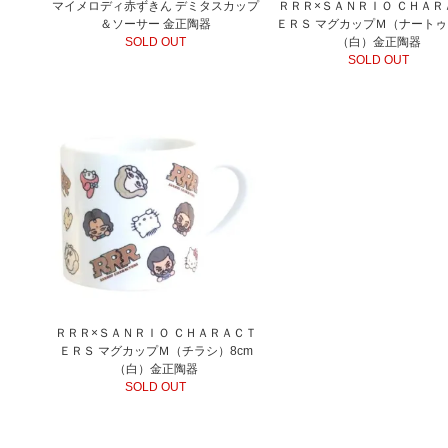
マイメロディ赤ずきん デミタスカップ
ＲＲＲ×ＳＡＮＲＩＯ ＣＨＡＲ
＆ソーサー 金正陶器
ＥＲＳ マグカップＭ（ナートゥ
SOLD OUT
（白）金正陶器
SOLD OUT
ＲＲＲ×ＳＡＮＲＩＯ ＣＨＡＲＡＣＴ
ＥＲＳ マグカップＭ（チラシ）8cm
（白）金正陶器
SOLD OUT