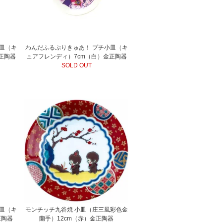
皿（キ
わんだふるぷりきゅあ！ プチ小皿（キ
正陶器
ュアフレンディ）7cm（白）金正陶器
SOLD OUT
皿（キ
モンチッチ九谷焼 小皿（庄三風彩色金
正陶器
蘭手）12cm（赤）金正陶器