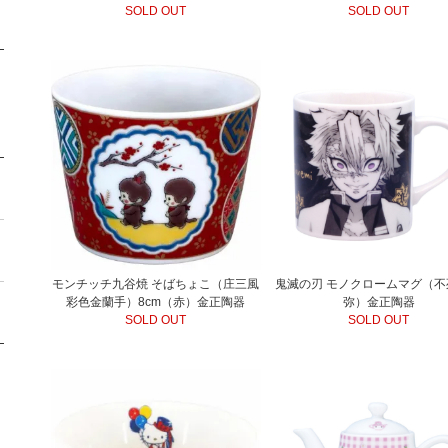
SOLD OUT
SOLD OUT
モンチッチ九谷焼 そばちょこ（庄三風
鬼滅の刃 モノクロームマグ（不
彩色金蘭手）8cm（赤）金正陶器
弥）金正陶器
SOLD OUT
SOLD OUT