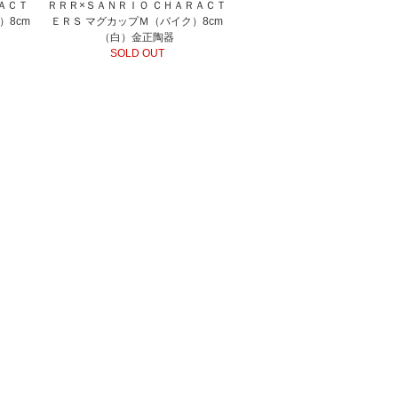
ＡＣＴ
ＲＲＲ×ＳＡＮＲＩＯ ＣＨＡＲＡＣＴ
）8cm
ＥＲＳ マグカップＭ（バイク）8cm
（白）金正陶器
SOLD OUT