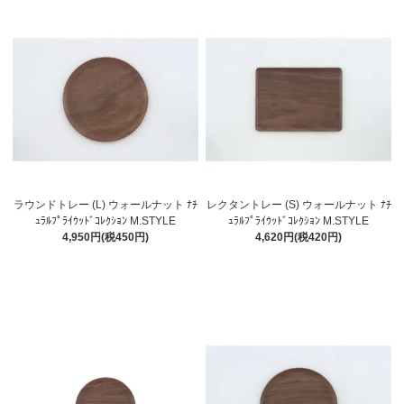
ラウンドトレー (L) ウォールナット ﾅﾁ
レクタントレー (S) ウォールナット ﾅﾁ
ｭﾗﾙﾌﾟﾗｲｳｯﾄﾞｺﾚｸｼｮﾝ M.STYLE
ｭﾗﾙﾌﾟﾗｲｳｯﾄﾞｺﾚｸｼｮﾝ M.STYLE
4,950円(税450円)
4,620円(税420円)