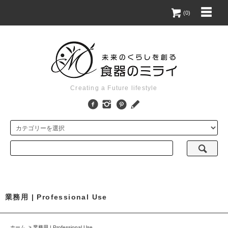
(0)
Creating a Future lifestyle
業務用 | Professional Use
ホーム
>
業務用 | Professional Use