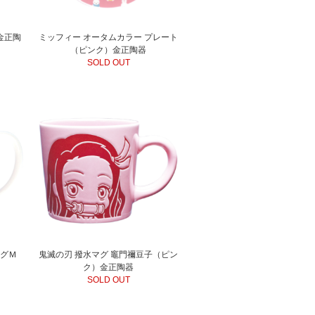
金正陶
ミッフィー オータムカラー プレート
（ピンク）金正陶器
SOLD OUT
マグＭ
鬼滅の刃 撥水マグ 竈門禰豆子（ピン
ク）金正陶器
SOLD OUT