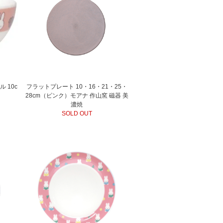
ル 10c
フラットプレート 10・16・21・25・
28cm（ピンク）モアナ 作山窯 磁器 美
濃焼
SOLD OUT