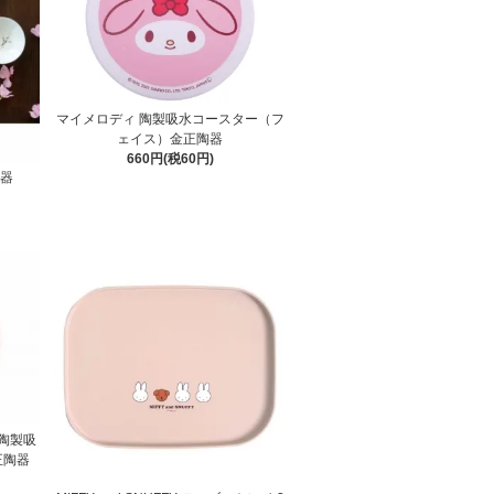
マイメロディ 陶製吸水コースター（フ
ェイス）金正陶器
660円(税60円)
陶器
陶製吸
正陶器