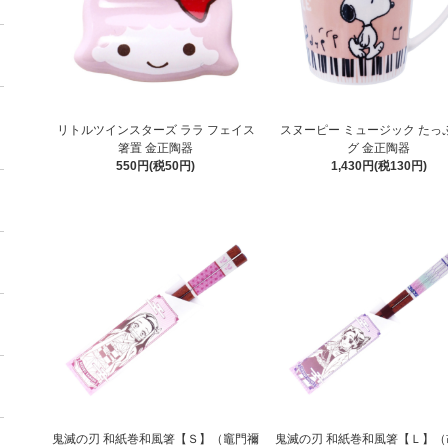
リトルツインスターズ ララ フェイス
スヌーピー ミュージック たっ
箸置 金正陶器
グ 金正陶器
550円(税50円)
1,430円(税130円)
鬼滅の刃 和紙巻和風箸【Ｓ】（竈門禰
鬼滅の刃 和紙巻和風箸【Ｌ】（