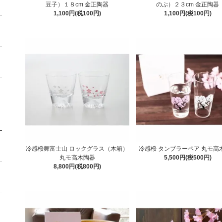
豆子）１８cm 金正陶器
のぶ）２３cm 金正陶器
1,100円(税100円)
1,100円(税100円)
冷感桜舞富士山 ロックグラス（木箱）
冷感桜 タンブラーペア 丸モ高
丸モ高木陶器
5,500円(税500円)
8,800円(税800円)