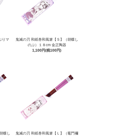
ぷりマ
鬼滅の刃 和紙巻和風箸【Ｓ】（胡蝶し
のぶ）１８cm 金正陶器
1,100円(税100円)
胡蝶し
鬼滅の刃 和紙巻和風箸【Ｌ】（竈門禰