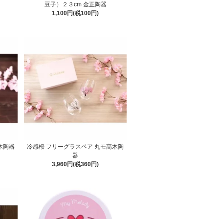
豆子）２３cm 金正陶器
1,100円(税100円)
木陶器
冷感桜 フリーグラスペア 丸モ高木陶
器
3,960円(税360円)