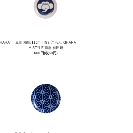
HARA
豆皿 梅鶴 11cm（青）こもん KIHARA
M.STYLE 磁器 有田焼
660円(税60円)