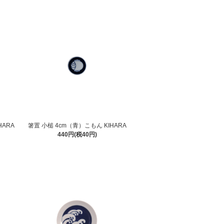
HARA
箸置 小槌 4cm（青）こもん KIHARA
440円(税40円)