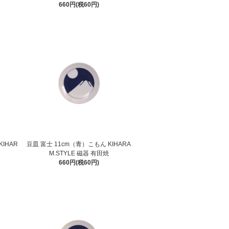
660円(税60円)
IHAR
豆皿 富士 11cm（青）こもん KIHARA
M.STYLE 磁器 有田焼
660円(税60円)