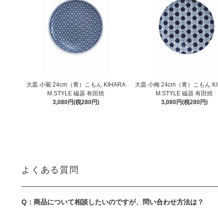
大皿 小菊 24cm（青）こもん KIHARA
大皿 小梅 24cm（青）こもん KI
M.STYLE 磁器 有田焼
M.STYLE 磁器 有田焼
3,080円(税280円)
3,080円(税280円)
よくある質問
Q：商品について相談したいのですが、問い合わせ方法は？