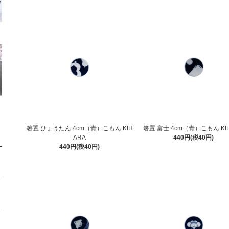
箸置 ひょうたん 4cm（青）こもん KIH
箸置 富士 4cm（青）こもん KI
ARA
440円(税40円)
440円(税40円)