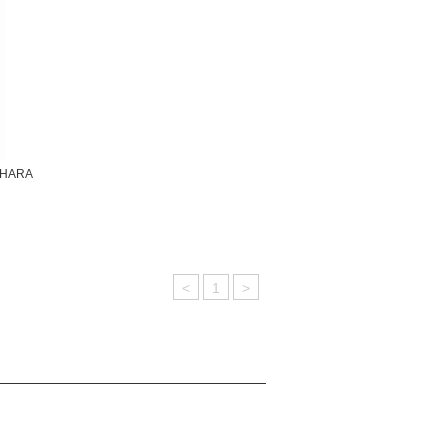
HARA
<
1
>