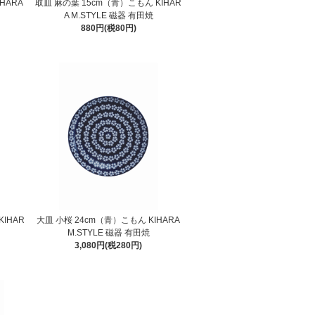
HARA
取皿 麻の葉 15cm（青）こもん KIHAR
A M.STYLE 磁器 有田焼
880円(税80円)
IHAR
大皿 小桜 24cm（青）こもん KIHARA
M.STYLE 磁器 有田焼
3,080円(税280円)