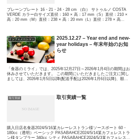
プレーンプレート 16・21・24・28 cm （白） サトゥルノ COSTA
VERDE カラー白サイズ直径：160 × 高：17 mm（S）直径：210 ×
高：20 mm（M）直径：238 × 高：20 mm（L）直径：278 × 高...
2025.12.27 – Year end and new-
インフォメーション
year holidays – 年末年始のお知
らせ
「食器のミライ」では、2025年12月27日～2026年1月4日の期間はお
休みさせていただきます。 この期間にいただきましたご注文に関し
ましては、2026年1月5日以降(配送手配は2026年1月6日以降)、順次
ご対応させていただきます。 お...
取引実績一覧
取引実績
購入日店名食器2024/5/16某カレーレストラン様ソースボート 60・
180cc（透明）ベーシック PASABAHCE2024/5/14某カフェレストラ
ン様タンブラー 340cc シティ PASABAHCE2024/5/3某カフェレスト