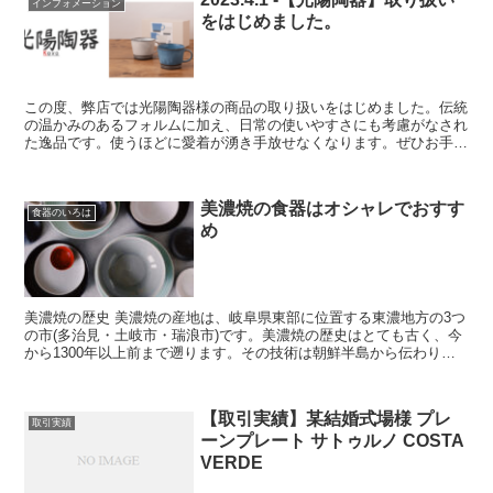
インフォメーション
をはじめました。
この度、弊店では光陽陶器様の商品の取り扱いをはじめました。伝統
の温かみのあるフォルムに加え、日常の使いやすさにも考慮がなされ
た逸品です。使うほどに愛着が湧き手放せなくなります。ぜひお手元
にどうぞ。 食器のミライ店主 光陽陶器の商品は こちら...
美濃焼の食器はオシャレでおすす
食器のいろは
め
美濃焼の歴史 美濃焼の産地は、岐阜県東部に位置する東濃地方の3つ
の市(多治見・土岐市・瑞浪市)です。美濃焼の歴史はとても古く、今
から1300年以上前まで遡ります。その技術は朝鮮半島から伝わり、
長い歴史を経て現代に至ります。今では岐阜県が日本...
【取引実績】某結婚式場様 プレ
取引実績
ーンプレート サトゥルノ COSTA
VERDE