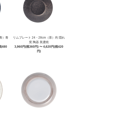
（青）青
リムプレート 24・28cm（茶）尚 隠れ
窯 陶器 美濃焼
税480
3,960円(税360円) 〜 4,620円(税420
円)