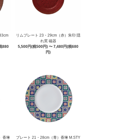
3cm
リムプレート 23・29cm（赤）朱印 隠
れ窯 磁器
税880
5,500円(税500円) 〜 7,480円(税680
円)
ジ）香琳
プレート 21・28cm（青）香琳 M.STY