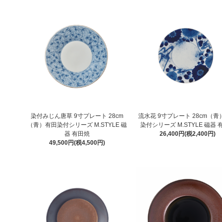
染付みじん唐草 9寸プレート 28cm
流水花 9寸プレート 28cm（
（青）有田染付シリーズ M.STYLE 磁
染付シリーズ M.STYLE 磁器 
器 有田焼
26,400円(税2,400円)
49,500円(税4,500円)