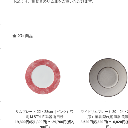
下記より、和食器のリム皿をご覧いただけます。
25
全
商品
リムプレート 22・28cm（ピンク）弓
ワイドリムプレート 20・24・2
削 M.STYLE 磁器 有田焼
（茶）薫雲 隠れ窯 磁器 美
19,800円(税1,800円) 〜 29,700円(税2,
3,520円(税320円) 〜 6,820円(
700円)
円)