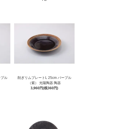
ープル
削ぎリムプレートL 25cm パープル
（紫） 光陽陶器 陶器
3,960円(税360円)