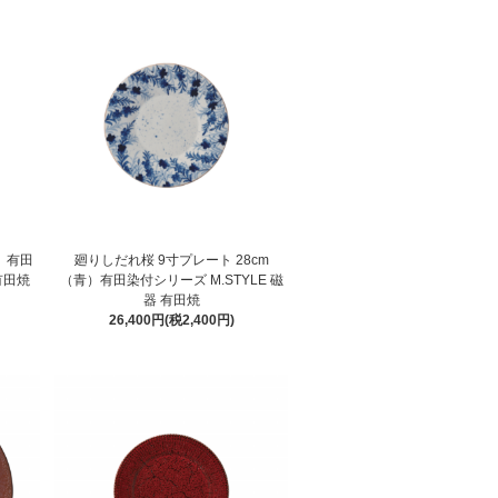
青）有田
廻りしだれ桜 9寸プレート 28cm
有田焼
（青）有田染付シリーズ M.STYLE 磁
器 有田焼
26,400円(税2,400円)