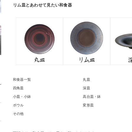
リム皿とあわせて見たい和食器
和食器一覧
丸皿
四角皿
深皿
小皿・小鉢
高台皿・鉢
ボウル
変形皿
その他