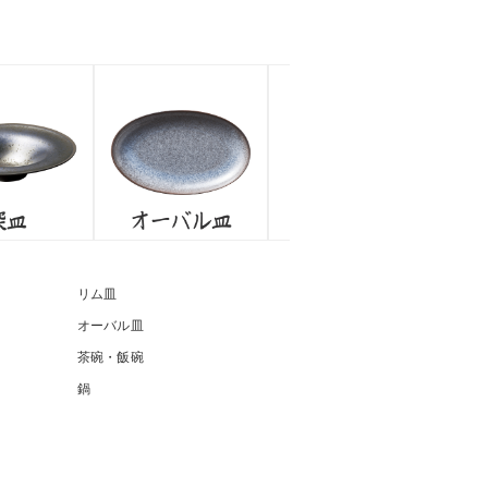
リム皿
オーバル皿
茶碗・飯碗
鍋