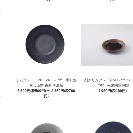
リムプレート 20・24・28cm（黒）焔
削ぎリムプレートM 17cm パ
幸兵衛窯 磁器 美濃焼
（紫） 光陽陶器 陶器
5,500円(税500円) 〜 8,360円(税760
1,980円(税180円)
円)