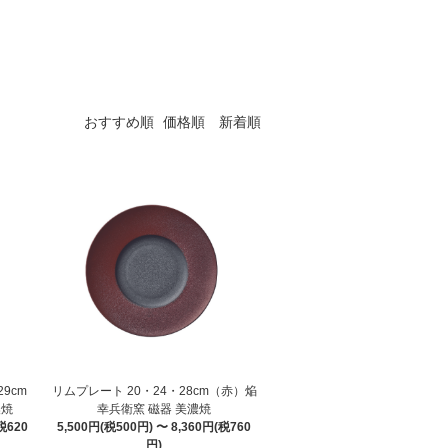
おすすめ順
価格順
新着順
9cm
リムプレート 20・24・28cm（赤）焔
濃焼
幸兵衛窯 磁器 美濃焼
税620
5,500円(税500円) 〜 8,360円(税760
円)