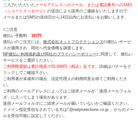
ご入力いただいた
メールアドレスへのメール、または電話番号へのSMS
（ショートメッセージ）
の送信により請求のご連絡をいたしますので、
メールまたはSMSの送信日から14日以内にお支払いをお願いします。
○ご注意
後払い手数料：
187円
後払いのご注文には、
株式会社ネットプロテクションズ
の後払いサービ
スが適用され、同社へ代金債権を譲渡します。
NP後払い利用規約及び同社のプライバシーポリシー
に同意して、後払い
サービスをご選択ください。
ご利用限度額は累計残高で55,000円（税込）迄です。
詳細はバナーをク
リックしてご確認下さい。
ご利用者が未成年の場合、法定代理人の利用同意を得てご利用くださ
い。
ご利用のメールアドレスによってはご請求メールが「迷惑メールフォル
ダ」に入ってしまう場合があります。
迷惑メールフォルダにご請求メールが届いていないかご確認ください。
ドメイン指定受信をされている方は｢@netprotections.co.jp 」からのメー
ルを受信可能に設定してください。