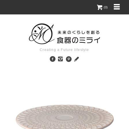
(0)
Creating a Future lifestyle