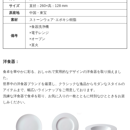
サイズ
直径：260×高：128 mm
原産地
中国・東宝
素材
ストーンウェア･エポキシ樹脂
×食器洗浄機
×電子レンジ
備考
×オーブン
×直火
洋食器：
食卓を華やかに彩る、おしゃれで実用的なデザインの洋食器を取り揃えまし
た。
世界中の洋食器ブランドを厳選し、クラシックな逸品からモダンなスタイルの
アイテムまで、幅広いラインナップをご用意しております。
洗練な洋食器で食卓を彩り、お気に入りの一枚とともに特別なひとときをお楽
しみください。