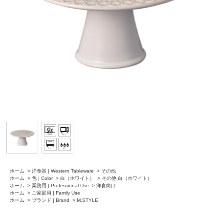
ホーム
>
洋食器 | Western Tableware
>
その他
ホーム
>
色 | Color
>
白（ホワイト）
>
その他 白（ホワイト）
ホーム
>
業務用 | Professional Use
>
洋食向け
ホーム
>
ご家庭用 | Family Use
ホーム
>
ブランド | Brand
>
M.STYLE