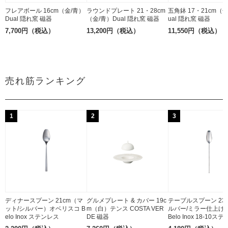
フレアボール 16cm（金/青）
ラウンドプレート 21・28cm
五角鉢 17・21cm（
Dual 隠れ窯 磁器
（金/青）Dual 隠れ窯 磁器
ual 隠れ窯 磁器
7,700円（税込）
13,200円（税込）
11,550円（税込）
売れ筋ランキング
1
2
3
ディナースプーン 21cm（マ
グルメプレート & カバー 19c
テーブルスプーン 23
ット/シルバー）オベリスコ B
m（白）テンス COSTA VER
ルバー/ミラー仕上げ
elo Inox ステンレス
DE 磁器
Belo Inox 18-10ス