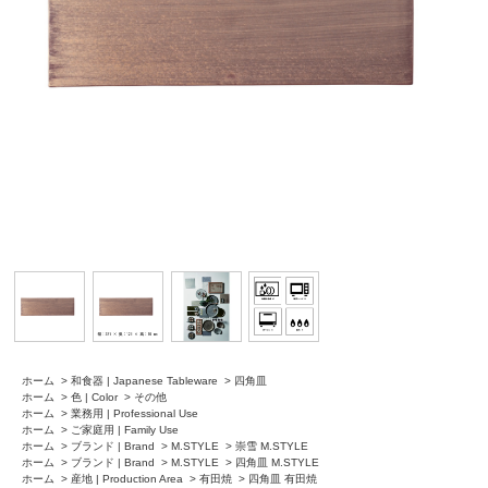
ホーム
>
和食器 | Japanese Tableware
>
四角皿
ホーム
>
色 | Color
>
その他
ホーム
>
業務用 | Professional Use
ホーム
>
ご家庭用 | Family Use
ホーム
>
ブランド | Brand
>
M.STYLE
>
崇雪 M.STYLE
ホーム
>
ブランド | Brand
>
M.STYLE
>
四角皿 M.STYLE
ホーム
>
産地 | Production Area
>
有田焼
>
四角皿 有田焼