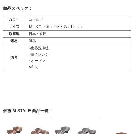
商品スペック：
カラー
ゴールド
サイズ
幅：371 × 奥：123 × 高：10 mm
原産地
日本・有田
素材
磁器
○食器洗浄機
○電子レンジ
備考
×オーブン
×直火
崇雪 M.STYLE 商品一覧：