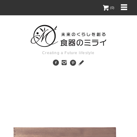
(0)
Creating a Future lifestyle