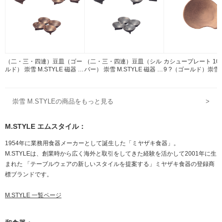
（二・三・四連）豆皿（ゴー
（二・三・四連）豆皿（シル
カシュープレート 10
ルド） 崇雪 M.STYLE 磁器 有
バー） 崇雪 M.STYLE 磁器 有
9 ?（ゴールド）崇雪 M
田焼
田焼
E 磁器 有田焼
崇雪 M.STYLEの商品をもっと見る
>
M.STYLE エムスタイル：
1954年に業務用食器メーカーとして誕生した「ミヤザキ食器」。
M.STYLEは、創業時から広く海外と取引をしてきた経験を活かして2001年に生
まれた 「テーブルウェアの新しいスタイルを提案する」ミヤザキ食器の登録商
標ブランドです。
M.STYLE 一覧ページ