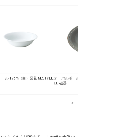
ール 17cm（白）梨花 M.STYLE
オーバルボール 24cm（灰）梨花 M.STY
オーバルボ
LE 磁器
LE 磁器
>
しいスタイルを提案する」ミヤザキ食器の