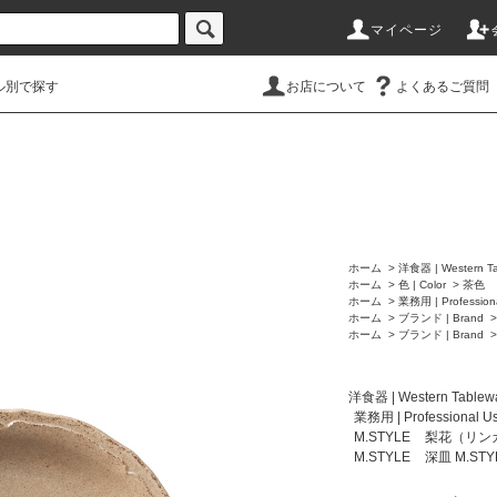
マイページ
ル別で探す
お店について
よくあるご質問
ホーム
>
洋食器 | Western Ta
ホーム
>
色 | Color
>
茶色
ホーム
>
業務用 | Profession
ホーム
>
ブランド | Brand
ホーム
>
ブランド | Brand
洋食器 | Western Tablew
業務用 | Professional U
M.STYLE
梨花（リンカ）
M.STYLE
深皿 M.STY