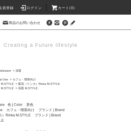
会員登録
ログイン
カート(0)
商品のお問い合わせ
Creating a Future lifestyle
bleware
>
深皿
al Use
>
カフェ・喫茶向け
>
M.STYLE
>
梨花（リンカ）Rinka M.STYLE
>
M.STYLE
>
深皿 M.STYLE
are
色 | Color
茶色
se
カフェ・喫茶向け
ブランド | Brand
Rinka M.STYLE
ブランド | Brand
LE