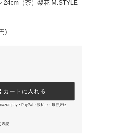
24cm（茶）梨花 M.STYLE
円)
カートに入れる
azon pay・PayPal・後払い・銀行振込
く表記