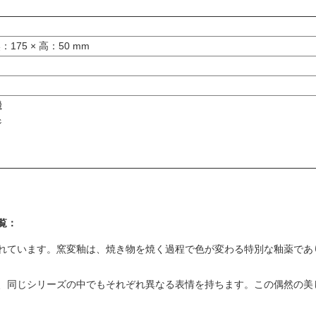
：175 × 高：50 mm
機
ジ
一覧：
れています。窯変釉は、焼き物を焼く過程で色が変わる特別な釉薬であ
、同じシリーズの中でもそれぞれ異なる表情を持ちます。この偶然の美