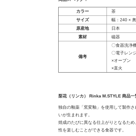
カラー
茶
サイズ
幅：240 × 奥
原産地
日本
素材
磁器
〇食器洗浄
〇電子レン
備考
×オーブン
×直火
梨花（リンカ） Rinka M.STYLE 商品
独自の釉薬「窯変釉」を使用して製作さ
いが生まれます。
焼成のたびに異なる仕上がりとなるため
性を楽しむことができる食器です。