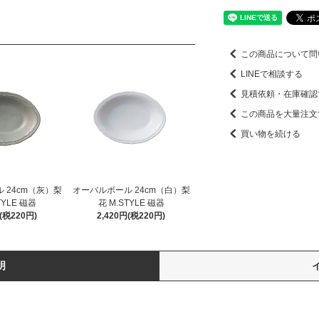
この商品について問
LINEで相談する
見積依頼・在庫確認
この商品を大量注文
買い物を続ける
 24cm（灰）梨
オーバルボール 24cm（白）梨
TYLE 磁器
花 M.STYLE 磁器
円(税220円)
2,420円(税220円)
明