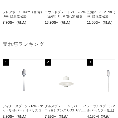
フレアボール 16cm（金/青）
ラウンドプレート 21・28cm
五角鉢 17・21cm（
Dual 隠れ窯 磁器
（金/青）Dual 隠れ窯 磁器
ual 隠れ窯 磁器
7,700円（税込）
13,200円（税込）
11,550円（税込）
売れ筋ランキング
1
2
3
ディナースプーン 21cm（マ
グルメプレート & カバー 19c
テーブルスプーン 23
ット/シルバー）オベリスコ B
m（白）テンス COSTA VER
ルバー/ミラー仕上げ
elo Inox ステンレス
DE 磁器
Belo Inox 18-10ス
2,200円（税込）
7,260円（税込）
4,180円（税込）