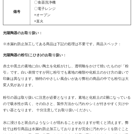
〇食器洗浄機
〇電子レンジ
備考
×オーブン
×直火
光陽陶器のお取り扱い：
※水漏れ防止加工してある商品は下記の処理は不要です。商品スペック：
光陽陶器の粉引(こひき)のお取り扱い：
赤土や黒土の素地に白い陶土を化粧がけし、透明釉をかけて焼いたものが「粉
引」です。白い表情ですが同じ粉引でも素地の種類や化粧土のかけ方の違いで
印象は異なります。独特のやさしい風合いがあり弊社の商品の中でも粉引は大
変人気があります。
粉引の器は取り扱いに注意が必要となります。素地と化粧土の2層になっている
ので吸水性が高く、その白さと、製作方法から汚れやシミが付きやすく欠けや
すい器となります。 十分注意してお取り扱いください。
水に浸けると斑点のようなシミが現れることがありますが乾くと消えます。弊
社では粉引商品は水漏れ防止加工しておりますが完全に汚れやシミを防ぐこと