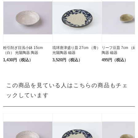
粉引削ぎ目浅小鉢 15cm
琉球唐津盛り皿 27cm （青）
リーフ豆皿 7cm （緑
（白） 光陽陶器 陶器
光陽陶器 磁器
陶器 磁器
1,430円（税込）
3,520円（税込）
495円（税込）
この商品を見ている人はこちらの商品もチェ
ックしています