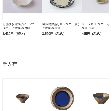
粉引削ぎ目浅小鉢 15cm
琉球唐津盛り皿 27cm （青）
リーフ豆皿 7cm （緑
（白） 光陽陶器 陶器
光陽陶器 磁器
陶器 磁器
1,430円（税込）
3,520円（税込）
495円（税込）
新入荷