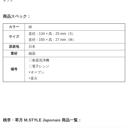
ギフト
商品スペック：
カラー
緑
直径：134 × 高：25 mm（S）
サイズ
直径：165 × 高：27 mm（M）
原産地
日本
素材
磁器
〇食器洗浄機
〇電子レンジ
備考
×オーブン
×直火
桃李・草月 M.STYLE Japonais 商品一覧：