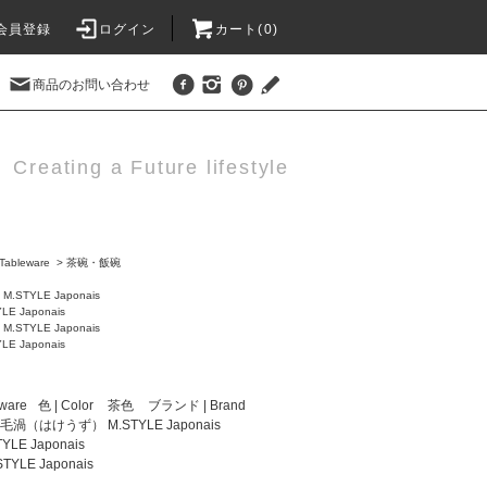
会員登録
ログイン
カート(0)
商品のお問い合わせ
Creating a Future lifestyle
Tableware
>
茶碗・飯碗
>
M.STYLE Japonais
 Japonais
>
M.STYLE Japonais
 Japonais
ware
色 | Color
茶色
ブランド | Brand
毛渦（はけうず） M.STYLE Japonais
YLE Japonais
LE Japonais