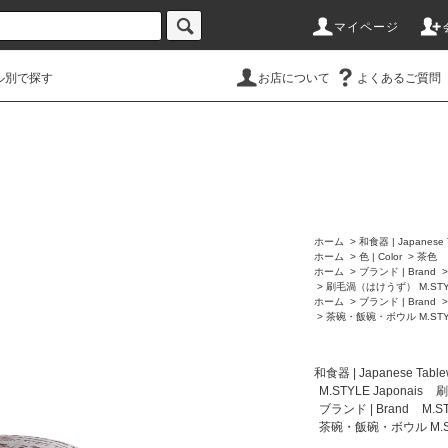
マイページ
ル別で探す
お店について
よくあるご質問
ホーム
>
和食器 | Japanese 
ホーム
>
色 | Color
>
茶色
ホーム
>
ブランド | Brand
>
刷毛渦（はけうず） M.STYLE
ホーム
>
ブランド | Brand
>
茶碗・飯碗・ボウル M.STYLE
和食器 | Japanese Table
M.STYLE Japonais
刷
ブランド | Brand
M.ST
茶碗・飯碗・ボウル M.STY