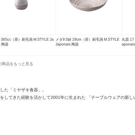
365cc（茶）刷毛渦 M.STYLE Ja
メタ9.5鉢 29cm（茶）刷毛渦 M.STYLE
丸皿 17
s 陶器
Japonais 陶器
aponai
isの商品をもっと見る
生した「ミヤザキ食器」。
取引をしてきた経験を活かして2001年に生まれた 「テーブルウェアの新