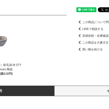
この商品について問
LINEで相談する
見積依頼・在庫確認
この商品を大量注文
買い物を続ける
）刷毛渦 M.STY
onais 陶器
円(税110円)
明