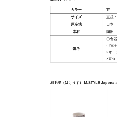
カラー
茶
サイズ
直径：19
原産地
日本
素材
陶器
〇食器
〇電子
備考
×オー
×直火
刷毛渦（はけうず） M.STYLE Japona