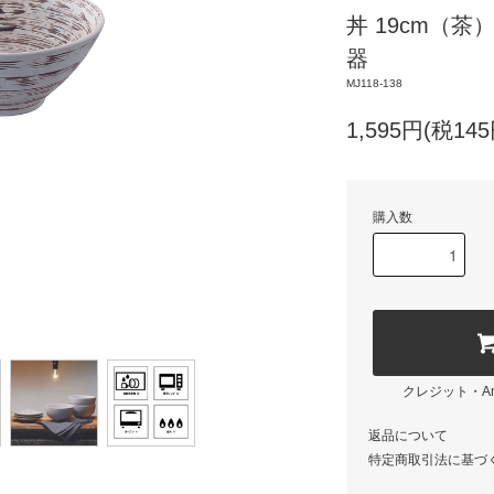
丼 19cm（茶）刷
器
MJ118-138
1,595円(税145
購入数
クレジット・Am
返品について
特定商取引法に基づ