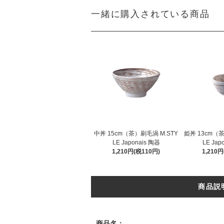
一緒に購入されている商品
中丼 15cm（茶）刷毛渦 M.STY
姫丼 13cm（茶
LE Japonais 陶器
LE Jap
1,210円(税110円)
1,210
商品説
商品名：