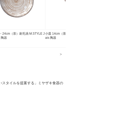
・24cm（茶）刷毛渦 M.STYLE J
小皿 14cm（茶）刷毛渦 M.STYLE Japon
浅鉢 13・
s 陶器
ais 陶器
aponais
>
しいスタイルを提案する」ミヤザキ食器の