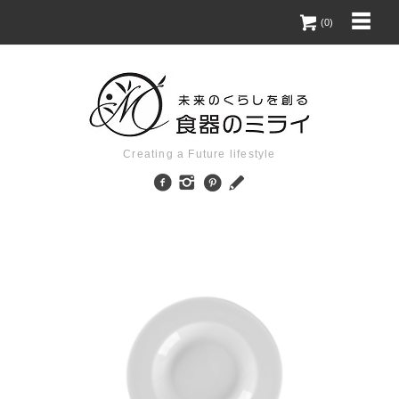
(0)
Creating a Future lifestyle