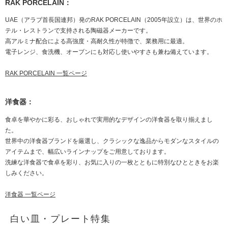
RAK PORCELAIN：
UAE（アラブ首長国連邦）発のRAK PORCELAIN（2005年設立）は、世界のホ
テル・レストランで支持される陶磁器メーカーです。
高アルミナ配合による高強度・高耐久性が特徴で、業務用に最適。
電子レンジ、食洗機、オーブンにも対応し使いやすさも兼ね備えています。
RAK PORCELAIN 一覧ページ
洋食器：
食卓を華やかに彩る、おしゃれで実用的なデザインの洋食器を取り揃えまし
た。
世界中の洋食器ブランドを厳選し、クラシックな逸品からモダンなスタイルの
アイテムまで、幅広いラインナップをご用意しております。
洗練な洋食器で食卓を彩り、お気に入りの一枚とともに特別なひとときをお楽
しみください。
洋食器 一覧ページ
白い皿・プレート特集