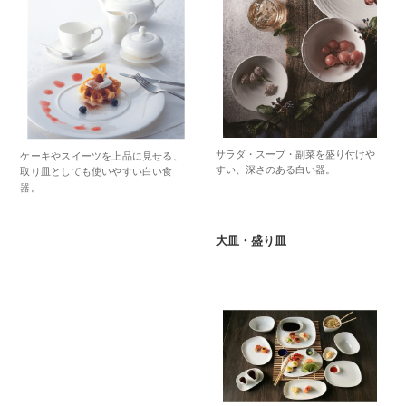
サラダ・スープ・副菜を盛り付けや
ケーキやスイーツを上品に見せる、
すい、深さのある白い器。
取り皿としても使いやすい白い食
器。
大皿・盛り皿