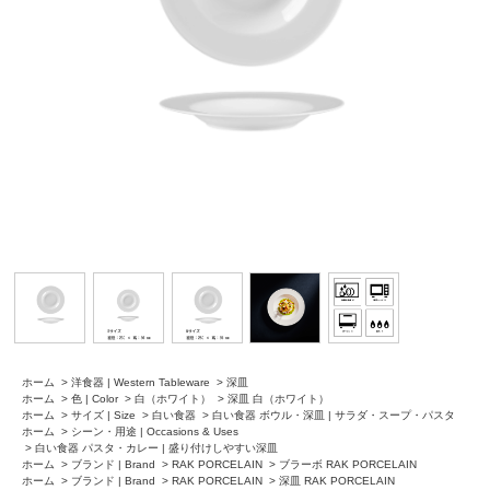
ホーム
>
洋食器 | Western Tableware
>
深皿
ホーム
>
色 | Color
>
白（ホワイト）
>
深皿 白（ホワイト）
ホーム
>
サイズ | Size
>
白い食器
>
白い食器 ボウル・深皿 | サラダ・スープ・パスタ
ホーム
>
シーン・用途 | Occasions & Uses
>
白い食器 パスタ・カレー | 盛り付けしやすい深皿
ホーム
>
ブランド | Brand
>
RAK PORCELAIN
>
ブラーボ RAK PORCELAIN
ホーム
>
ブランド | Brand
>
RAK PORCELAIN
>
深皿 RAK PORCELAIN