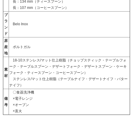
長：134 mm（
ティースプーン
）
長：107 mm（
コーヒースプーン
）
ブ
ラ
Belo Inox
ン
ド
原
産
ポルトガル
地
18-10ステンレス/マット仕上樹脂（チョップスティック・テーブルフォ
ーク・テーブルスプーン・デザートフォーク・デザートスプーン・ケーキ
素
フォーク・ティースプーン・コーヒースプーン）
材
ステンレス/マット仕上樹脂（テーブルナイフ・デザートナイフ・バター
ナイフ）
〇食器洗浄機
備
×電子レンジ
考
×オーブン
×直火