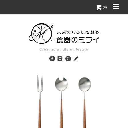
(0)
Creating a Future lifestyle