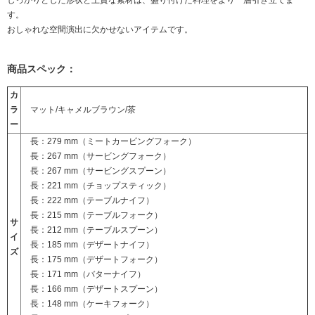
しっかりとした形状と上質な素材は、盛り付けた料理をより一層引き立てま
す。
おしゃれな空間演出に欠かせないアイテムです。
商品スペック：
カ
ラ
マット/キャメルブラウン/茶
ー
長：279 mm（
ミートカービングフォーク
）
長：267 mm（
サービングフォーク
）
長：267 mm（
サービングスプーン
）
長：221 mm（
チョップスティック
）
長：222 mm（
テーブルナイフ
）
長：215 mm（
テーブルフォーク
）
サ
長：212 mm（
テーブルスプーン
）
イ
長：185 mm（
デザートナイフ
）
ズ
長：175 mm（
デザートフォーク
）
長：171 mm（
バターナイフ
）
長：166 mm（
デザートスプーン
）
長：148 mm（
ケーキフォーク
）