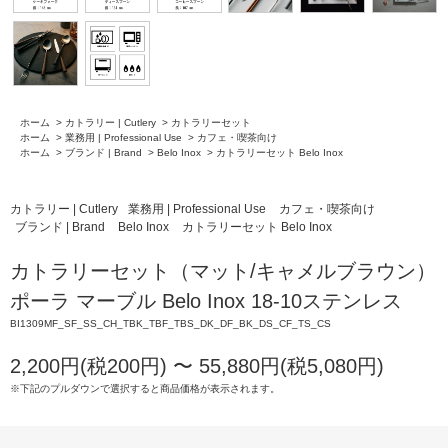
ホーム
>
カトラリー | Cutlery
>
カトラリーセット
ホーム
>
業務用 | Professional Use
>
カフェ・喫茶向け
ホーム
>
ブランド | Brand
>
Belo Inox
>
カトラリーセット Belo Inox
カトラリー | Cutlery
業務用 | Professional Use
カフェ・喫茶向け
ブランド | Brand
Belo Inox
カトラリーセット Belo Inox
カトラリーセット（マット/キャメルブラウン）
ポーラ マーブル Belo Inox 18-10ステンレス
BI1309MF_SF_SS_CH_TBK_TBF_TBS_DK_DF_BK_DS_CF_TS_CS
2,200円(税200円) 〜 55,880円(税5,080円)
※下記のプルダウンで選択すると商品価格が表示されます。