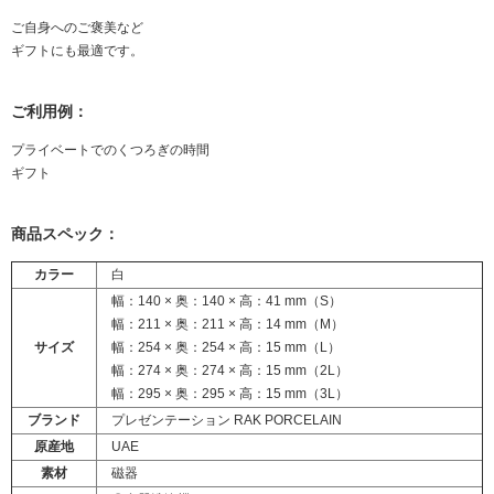
ご自身へのご褒美など
ギフトにも最適です。
ご利用例：
プライベートでのくつろぎの時間
ギフト
商品スペック：
カラー
白
幅：140 × 奥：140 × 高：41 mm（S）
幅：211 × 奥：211 × 高：14 mm（M）
サイズ
幅：254 × 奥：254 × 高：15 mm（L）
幅：274 × 奥：274 × 高：15 mm（2L）
幅：295 × 奥：295 × 高：15 mm（3L）
ブランド
プレゼンテーション RAK PORCELAIN
原産地
UAE
素材
磁器