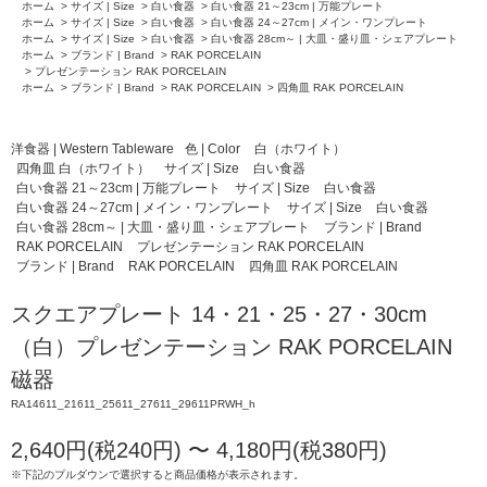
ホーム
>
サイズ | Size
>
白い食器
>
白い食器 21～23cm | 万能プレート
ホーム
>
サイズ | Size
>
白い食器
>
白い食器 24～27cm | メイン・ワンプレート
ホーム
>
サイズ | Size
>
白い食器
>
白い食器 28cm～ | 大皿・盛り皿・シェアプレート
ホーム
>
ブランド | Brand
>
RAK PORCELAIN
>
プレゼンテーション RAK PORCELAIN
ホーム
>
ブランド | Brand
>
RAK PORCELAIN
>
四角皿 RAK PORCELAIN
洋食器 | Western Tableware
色 | Color
白（ホワイト）
四角皿 白（ホワイト）
サイズ | Size
白い食器
白い食器 21～23cm | 万能プレート
サイズ | Size
白い食器
白い食器 24～27cm | メイン・ワンプレート
サイズ | Size
白い食器
白い食器 28cm～ | 大皿・盛り皿・シェアプレート
ブランド | Brand
RAK PORCELAIN
プレゼンテーション RAK PORCELAIN
ブランド | Brand
RAK PORCELAIN
四角皿 RAK PORCELAIN
スクエアプレート 14・21・25・27・30cm
（白）プレゼンテーション RAK PORCELAIN
磁器
RA14611_21611_25611_27611_29611PRWH_h
2,640円(税240円) 〜 4,180円(税380円)
※下記のプルダウンで選択すると商品価格が表示されます。