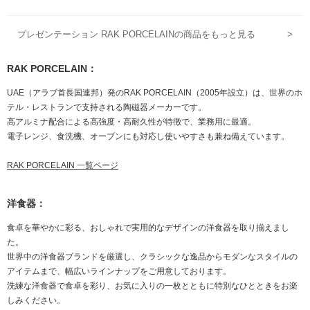
CELAIN 磁器
ション RAK PORCELAIN 磁
器
プレゼンテーション RAK PORCELAINの商品をもっと見る
>
RAK PORCELAIN：
UAE（アラブ首長国連邦）発のRAK PORCELAIN（2005年設立）は、世界のホ
テル・レストランで支持される陶磁器メーカーです。
高アルミナ配合による高強度・高耐久性が特徴で、業務用に最適。
電子レンジ、食洗機、オーブンにも対応し使いやすさも兼ね備えています。
RAK PORCELAIN 一覧ページ
洋食器：
食卓を華やかに彩る、おしゃれで実用的なデザインの洋食器を取り揃えまし
た。
世界中の洋食器ブランドを厳選し、クラシックな逸品からモダンなスタイルの
アイテムまで、幅広いラインナップをご用意しております。
洗練な洋食器で食卓を彩り、お気に入りの一枚とともに特別なひとときをお楽
しみください。