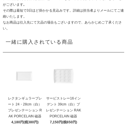
がございます｡
その際は最短で3日ほど掛かかる見込みです。詳細は担当者よりメールにてご連
絡いたします。
なお商品は仕入先にて欠品の場合もございますので、あらかじめご了承くださ
い。
一緒に購入されている商品
レクタンギュラープレ
サービストレー16イン
ート 24・28cm（白）
デント 39cm（白）プ
プレゼンテーション R
レゼンテーション RAK
AK PORCELAIN 磁器
PORCELAIN 磁器
4,180円(税380円)
7,150円(税650円)