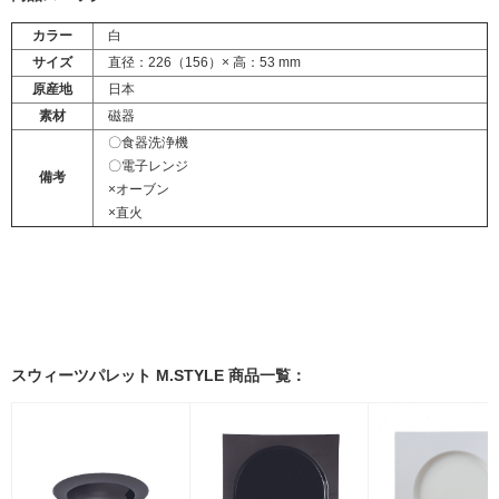
カラー
白
サイズ
直径：226（156）× 高：53 mm
原産地
日本
素材
磁器
〇食器洗浄機
〇電子レンジ
備考
×オーブン
×直火
スウィーツパレット M.STYLE 商品一覧：