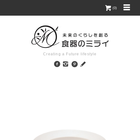
(0)
Creating a Future lifestyle