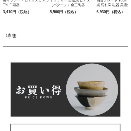
長角プレート 27cm スミ M.S
ミッフィー 美濃焼 ピアス
高台プレート 16cm
TYLE 磁器
（パターン）金正陶器
楽 隠れ窯 磁器 美濃焼
3,410円（税込）
5,500円（税込）
6,930円（税込）
特集