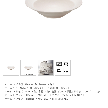
ホーム
>
洋食器 | Western Tableware
>
深皿
ホーム
>
色 | Color
>
白（ホワイト）
>
深皿 白（ホワイト）
ホーム
>
サイズ | Size
>
白い食器
>
白い食器 ボウル・深皿 | サラダ・スープ・パスタ
ホーム
>
ブランド | Brand
>
M.STYLE
>
スウィーツパレット M.STYLE
ホーム
>
ブランド | Brand
>
M.STYLE
>
深皿 M.STYLE