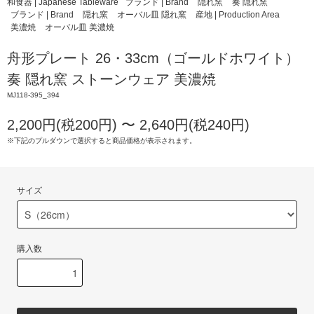
和食器 | Japanese Tableware
ブランド | Brand
隠れ窯
奏 隠れ窯
ブランド | Brand
隠れ窯
オーバル皿 隠れ窯
産地 | Production Area
美濃焼
オーバル皿 美濃焼
舟形プレート 26・33cm（ゴールドホワイト）
奏 隠れ窯 ストーンウェア 美濃焼
MJ118-395_394
2,200円(税200円) 〜 2,640円(税240円)
※下記のプルダウンで選択すると商品価格が表示されます。
サイズ
購入数