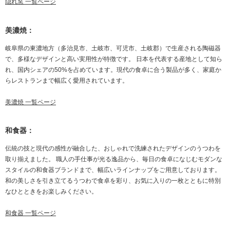
隠れ窯 一覧ページ
美濃焼：
岐阜県の東濃地方（多治見市、土岐市、可児市、土岐郡）で生産される陶磁器
で、多様なデザインと高い実用性が特徴です。 日本を代表する産地として知ら
れ、国内シェアの50%を占めています。現代の食卓に合う製品が多く、家庭か
らレストランまで幅広く愛用されています。
美濃焼 一覧ページ
和食器：
伝統の技と現代の感性が融合した、おしゃれで洗練されたデザインのうつわを
取り揃えました。 職人の手仕事が光る逸品から、毎日の食卓になじむモダンな
スタイルの和食器ブランドまで、幅広いラインナップをご用意しております。
和の美しさを引き立てるうつわで食卓を彩り、お気に入りの一枚とともに特別
なひとときをお楽しみください。
和食器 一覧ページ