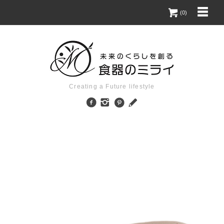
(0)
Creating a Future lifestyle