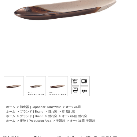
ホーム
>
和食器 | Japanese Tableware
>
オーバル皿
ホーム
>
ブランド | Brand
>
隠れ窯
>
奏 隠れ窯
ホーム
>
ブランド | Brand
>
隠れ窯
>
オーバル皿 隠れ窯
ホーム
>
産地 | Production Area
>
美濃焼
>
オーバル皿 美濃焼