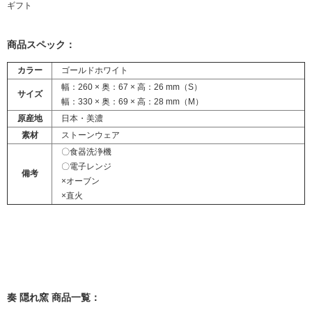
ギフト
商品スペック：
カラー
ゴールドホワイト
幅：260 × 奥：67 × 高：26 mm（S）
サイズ
幅：330 × 奥：69 × 高：28 mm（M）
原産地
日本・美濃
素材
ストーンウェア
〇食器洗浄機
〇電子レンジ
備考
×オーブン
×直火
奏 隠れ窯 商品一覧：