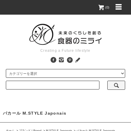
(0)
Creating a Future lifestyle
バカール M.STYLE Japonais
ホーム
>
ブランド | Brand
>
M.STYLE Japonais
>
バカール M.STYLE Japonais