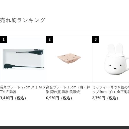
売れ筋ランキング
1
2
3
長角プレート 27cm スミ M.S
高台プレート 16cm（白）神
ミッフィー 耳つき蓋の
TYLE 磁器
楽 隠れ窯 磁器 美濃焼
ップ 9cm（白）金正陶
3,410円（税込）
6,930円（税込）
2,750円（税込）