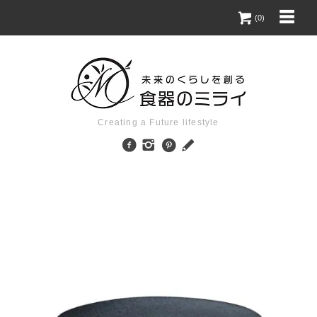
(0)
Creating a Future lifestyle