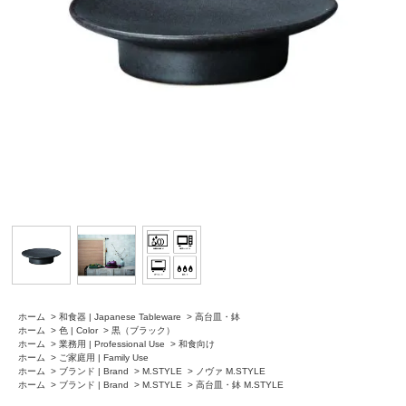
ホーム
>
和食器 | Japanese Tableware
>
高台皿・鉢
ホーム
>
色 | Color
>
黒（ブラック）
ホーム
>
業務用 | Professional Use
>
和食向け
ホーム
>
ご家庭用 | Family Use
ホーム
>
ブランド | Brand
>
M.STYLE
>
ノヴァ M.STYLE
ホーム
>
ブランド | Brand
>
M.STYLE
>
高台皿・鉢 M.STYLE