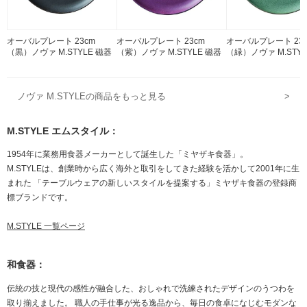
オーバルプレート 23cm
オーバルプレート 23cm
オーバルプレート 23
（黒）ノヴァ M.STYLE 磁器
（紫）ノヴァ M.STYLE 磁器
（緑）ノヴァ M.STYL
ノヴァ M.STYLEの商品をもっと見る
>
M.STYLE エムスタイル：
1954年に業務用食器メーカーとして誕生した「ミヤザキ食器」。
M.STYLEは、創業時から広く海外と取引をしてきた経験を活かして2001年に生
まれた 「テーブルウェアの新しいスタイルを提案する」ミヤザキ食器の登録商
標ブランドです。
M.STYLE 一覧ページ
和食器：
伝統の技と現代の感性が融合した、おしゃれで洗練されたデザインのうつわを
取り揃えました。 職人の手仕事が光る逸品から、毎日の食卓になじむモダンな