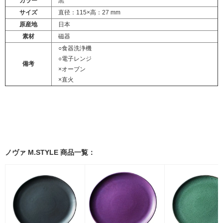
カラー
黒
サイズ
直径：115×高：27 mm
原産地
日本
素材
磁器
○食器洗浄機
○電子レンジ
備考
×オーブン
×直火
ノヴァ M.STYLE 商品一覧：