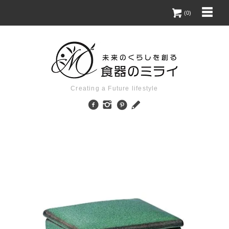
(0)
Creating a Future lifestyle