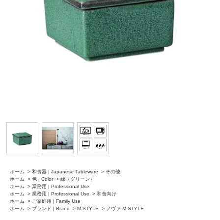
ホーム
>
和食器 | Japanese Tableware
>
その他
ホーム
>
色 | Color
>
緑（グリーン）
ホーム
>
業務用 | Professional Use
ホーム
>
業務用 | Professional Use
>
和食向け
ホーム
>
ご家庭用 | Family Use
ホーム
>
ブランド | Brand
>
M.STYLE
>
ノヴァ M.STYLE