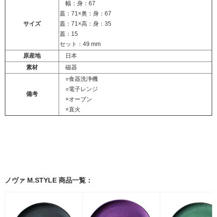
幅：身：67
蓋：71×奥：身：67
サイズ
蓋：71×高：身：35
蓋：15
セット：49 mm
原産地
日本
素材
磁器
○食器洗浄機
○電子レンジ
備考
×オーブン
×直火
ノヴァ M.STYLE 商品一覧：