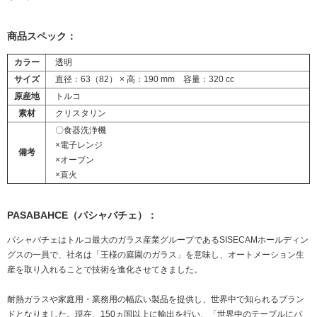
商品スペック：
カラー
透明
サイズ
直径：63（82） × 高：190 mm 容量：320 cc
原産地
トルコ
素材
クリスタリン
〇食器洗浄機
×電子レンジ
備考
×オーブン
×直火
PASABAHCE（パシャバチェ）：
パシャバチェはトルコ最大のガラス産業グループであるSISECAMホールディン
グスの一員で、社名は「王様の庭園のガラス」を意味し、オートメーション生
産を取り入れることで技術を進化させてきました。
耐熱ガラスや家庭用・業務用の幅広い製品を提供し、世界中で知られるブラン
ドとなりました。現在、150ヵ国以上に輸出を行い、「世界中のテーブルにパ