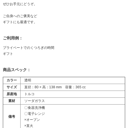
ぜひお手元にどうぞ。
ご自身へのご褒美など
ギフトにも最適です。
ご利用例：
プライベートでのくつろぎの時間
ギフト
商品スペック：
カラー
透明
サイズ
直径：80 × 高：138 mm 容量：365 cc
原産地
トルコ
素材
ソーダガラス
〇食器洗浄機
〇電子レンジ
備考
×オーブン
×直火