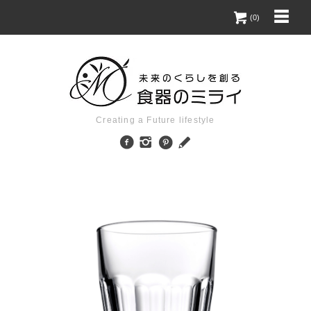
(0)
Creating a Future lifestyle